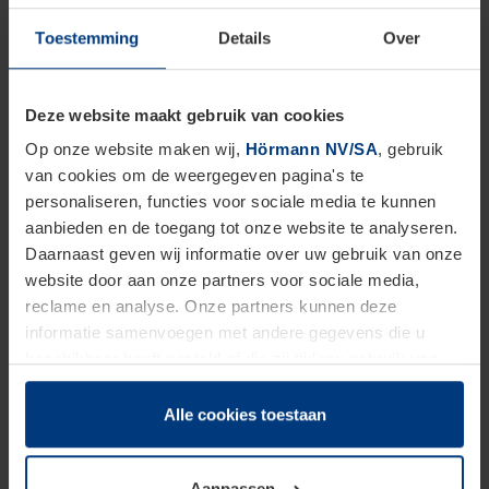
Toestemming
Details
Over
Deze website maakt gebruik van cookies
Op onze website maken wij,
Hörmann NV/SA
, gebruik
van cookies om de weergegeven pagina's te
personaliseren, functies voor sociale media te kunnen
aanbieden en de toegang tot onze website te analyseren.
Daarnaast geven wij informatie over uw gebruik van onze
website door aan onze partners voor sociale media,
reclame en analyse. Onze partners kunnen deze
informatie samenvoegen met andere gegevens die u
beschikbaar heeft gesteld of die zij tijdens gebruik van
hun diensten hebben verzameld.
Juridisch hebben wij het recht om cookies op uw
Alle cookies toestaan
computer te plaatsen wanneer dit voor de juiste werking
van deze pagina's absoluut vereist is. Voor alle andere
Aanpassen