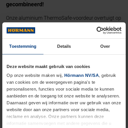
gecombineerd!
Onze aluminium ThermoSafe-voordeur overtuigt op
het gebied van veiligheid en warmte-isolatie.
Dankzij de 73 mm dikke aluminium deurvleugel met
polyurethaan hardschuimvulling over het volledige
Toestemming
Details
Over
oppervlak en een inliggend thermisch onderbroken
aluminium vleugelprofiel overtuigen de
Deze website maakt gebruik van cookies
ThermoSafe-voordeuren met een Ud-waarde tot
Op onze website maken wij,
Hörmann NV/SA
, gebruik
van cookies om de weergegeven pagina's te
maximaal 0,8 W(m²·K). Het standaard 5-voudige
personaliseren, functies voor sociale media te kunnen
veiligheidsslot en de optionele RC 2- resp. RC 3-
aanbieden en de toegang tot onze website te analyseren.
veiligheidsuitrusting geven u een veilig en behaaglijk
Daarnaast geven wij informatie over uw gebruik van onze
website door aan onze partners voor sociale media,
gevoel wanneer u gaat slapen.
reclame en analyse. Onze partners kunnen deze
informatie samenvoegen met andere gegevens die u
Ook qua uiterlijk voldoet de ThermoSafe-uitvoering