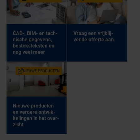
CAD-, BIM- en tech­
Vraag een vrij­blij­
ni­sche ge­ge­vens,
ven­de of­fer­te aan
be­stek­stek­sten en
nog veel meer
NIEU­WE PRO­DUC­TEN
Nieu­we pro­duc­ten
en ver­de­re ont­wik­
ke­lin­gen in het over­
zicht