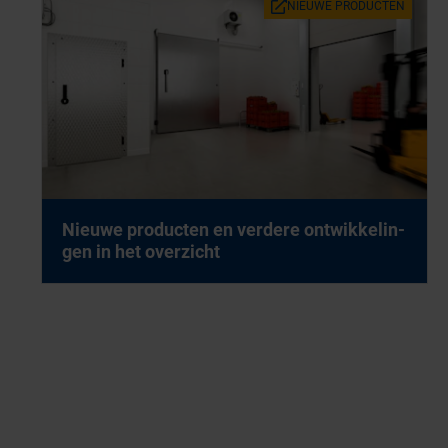
NIEU­WE PRO­DUC­TEN
Nieu­we pro­duc­ten en ver­de­re ont­wik­ke­lin­
gen in het over­zicht