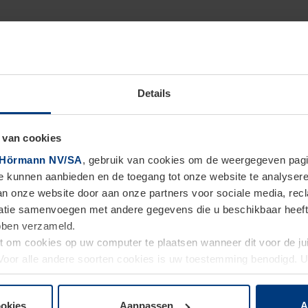
Details
 van cookies
Hörmann NV/SA
, gebruik van cookies om de weergegeven pagin
te kunnen aanbieden en de toegang tot onze website te analyser
van onze website door aan onze partners voor sociale media, re
tie samenvoegen met andere gegevens die u beschikbaar heeft ge
ebben verzameld.
ht om cookies op uw computer te plaatsen wanneer dit voor de j
. Voor alle andere soorten cookies is uw toestemming benodigd.
cookies op pagina
Privacyverklaring
op onze website wijzigen o
ookies
Aanpassen
A