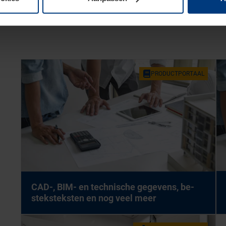
PRO­DUCT­POR­TAAL
CAD-, BIM- en tech­ni­sche ge­ge­vens, be­
stek­stek­sten en nog veel meer