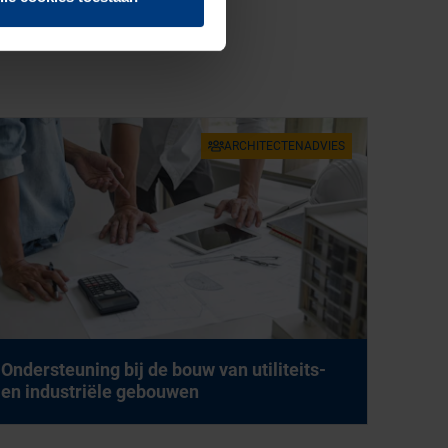
AR­CHI­TEC­TEN­AD­VIES
On­der­steu­ning bij de bouw van uti­li­teits-
en in­du­stri­ë­le ge­bou­wen