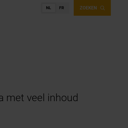
ZOEKEN
NL
FR
a met veel inhoud