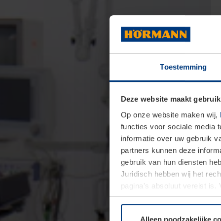
Toestemming
Deze website maakt gebruik
Op onze website maken wij,
functies voor sociale media 
informatie over uw gebruik 
partners kunnen deze informa
gebruik van hun diensten h
Juridisch hebben wij het rec
pagina's absoluut vereist is
moment bij de uitleg van de 
Alleen noodzakelijke c