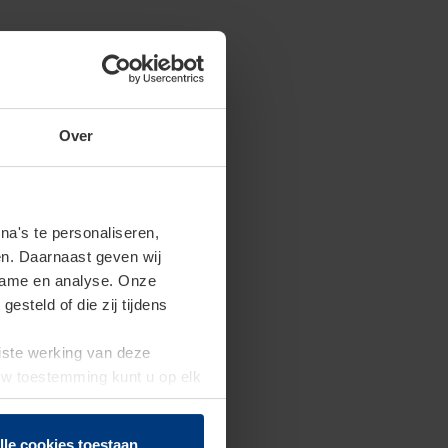
Over
a's te personaliseren,
en. Daarnaast geven wij
clame en analyse. Onze
steld of die zij tijdens
uiste werking van deze
 Uw toestemming kunt u op elk
f herroepen.
lle cookies toestaan