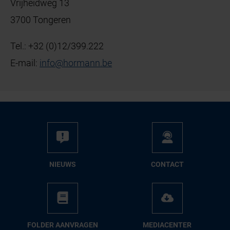
Vrijheidweg 13
3700 Tongeren
Tel.:
+32 (0)12/399.222
E-mail:
info
@
hormann
.
be
NIEUWS
CON­TACT
FOL­DER AAN­VRA­GEN
ME­DIA­CEN­TER