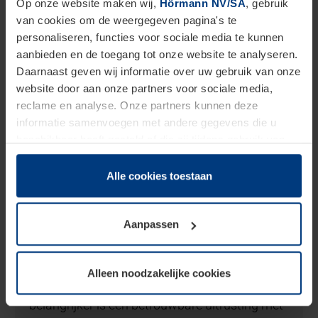
Op onze website maken wij,
Hörmann NV/SA
, gebruik
van cookies om de weergegeven pagina's te
personaliseren, functies voor sociale media te kunnen
aanbieden en de toegang tot onze website te analyseren.
Daarnaast geven wij informatie over uw gebruik van onze
website door aan onze partners voor sociale media,
reclame en analyse. Onze partners kunnen deze
informatie samenvoegen met andere gegevens die u
beschikbaar heeft gesteld of die zij tijdens gebruik van
hun diensten hebben verzameld.
Juridisch hebben wij het recht om cookies op uw
Alle cookies toestaan
computer te plaatsen wanneer dit voor de juiste werking
van deze pagina's absoluut vereist is. Voor alle andere
Aanpassen
soorten cookies is uw toestemming benodigd. Uw
Brandwerende en rookdichte deuren
toestemming kunt u op elk moment bij de uitleg van de
cookies op pagina
Privacyverklaring
op onze website
Rook- en brandschade kunnen fatale,
Alleen noodzakelijke cookies
wijzigen of herroepen.
levensbedreigende gevolgen hebben. Des te
belangrijker is een betrouwbare uitrusting met