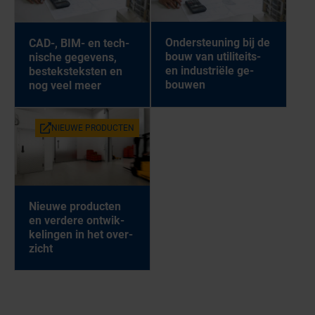
On­der­steu­ning bij de
CAD-, BIM- en tech­
bouw van uti­li­teits-
ni­sche ge­ge­vens,
en in­du­stri­ë­le ge­
be­stek­stek­sten en
bou­wen
nog veel meer
NIEU­WE PRO­DUC­TEN
Nieu­we pro­duc­ten
en ver­de­re ont­wik­
ke­lin­gen in het over­
zicht