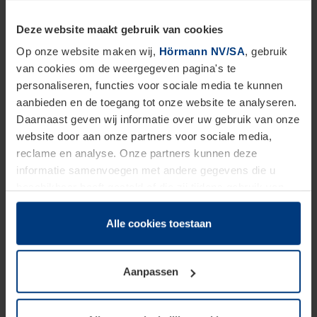
Deze website maakt gebruik van cookies
De voortreffelijke doorzichtigheid van de Flex-
Op onze website maken wij,
Hörmann NV/SA
, gebruik
strokengordijnen verhoogt de lichtinval en reduceert
van cookies om de weergegeven pagina's te
de kosten voor verlichting. Geschikt voor
personaliseren, functies voor sociale media te kunnen
toepassing in de levensmiddelensector, in de
aanbieden en de toegang tot onze website te analyseren.
Daarnaast geven wij informatie over uw gebruik van onze
farmaceutische industrie of in vriescellen.
website door aan onze partners voor sociale media,
reclame en analyse. Onze partners kunnen deze
informatie samenvoegen met andere gegevens die u
Een strokengordijn voor industrieel gebruik
beschikbaar heeft gesteld of die zij tijdens gebruik van
hun diensten hebben verzameld.
Beschikt u over een industriële werkplaats of
Juridisch hebben wij het recht om cookies op uw
Alle cookies toestaan
bedrijfspand waar u graag flexibele en toch
computer te plaatsen wanneer dit voor de juiste werking
functionele afscheidingen wilt toevoegen aan uw
van deze pagina's absoluut vereist is. Voor alle andere
Aanpassen
soorten cookies is uw toestemming benodigd. Uw
werkplaats? Kies dan voor een doorzichtig
toestemming kunt u op elk moment bij de uitleg van de
strokengordijn en creëer op een eenvoudige wijze
cookies op pagina
Privacyverklaring
op onze website