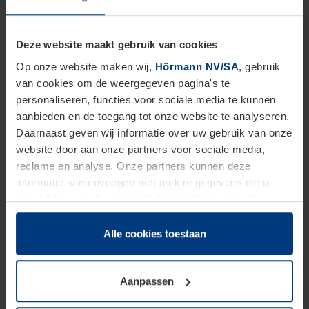
Aanhef
*
Deze website maakt gebruik van cookies
Op onze website maken wij,
Hörmann NV/SA
, gebruik
van cookies om de weergegeven pagina's te
Bedrijf
personaliseren, functies voor sociale media te kunnen
aanbieden en de toegang tot onze website te analyseren.
Daarnaast geven wij informatie over uw gebruik van onze
website door aan onze partners voor sociale media,
Voornaam
*
reclame en analyse. Onze partners kunnen deze
informatie samenvoegen met andere gegevens die u
beschikbaar heeft gesteld of die zij tijdens gebruik van
hun diensten hebben verzameld.
Achternaam
*
Juridisch hebben wij het recht om cookies op uw
Alle cookies toestaan
computer te plaatsen wanneer dit voor de juiste werking
van deze pagina's absoluut vereist is. Voor alle andere
Aanpassen
soorten cookies is uw toestemming benodigd. Uw
E-mailadres
*
toestemming kunt u op elk moment bij de uitleg van de