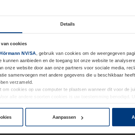
Details
 van cookies
Hörmann NV/SA
, gebruik van cookies om de weergegeven pagin
te kunnen aanbieden en de toegang tot onze website te analyser
van onze website door aan onze partners voor sociale media, re
tie samenvoegen met andere gegevens die u beschikbaar heeft ge
ebben verzameld.
ht om cookies op uw computer te plaatsen wanneer dit voor de j
 accusam et justo duo dolores
. Voor alle andere soorten cookies is uw toestemming benodigd.
cookies op pagina
Privacyverklaring
op onze website wijzigen o
, no sea takimata sanctus e
ookies
Aanpassen
A