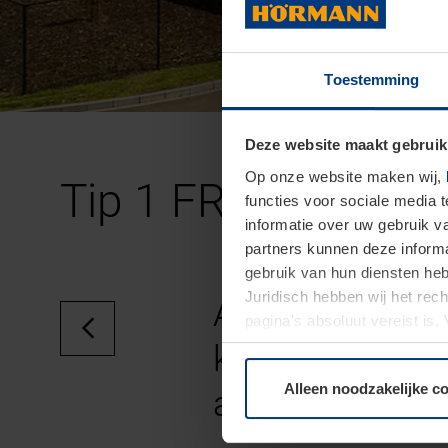
Toestemming
Deze website maakt gebruik
Op onze website maken wij,
Tip 1 FR FR
functies voor sociale media 
informatie over uw gebruik 
partners kunnen deze informa
gebruik van hun diensten h
Juridisch hebben wij het rec
At vero eos et
pagina's absoluut vereist is
moment bij de uitleg van de 
kasd gubergren
Alleen noodzakelijke c
amet.