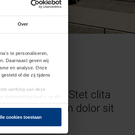
Over
a's te personaliseren,
en. Daarnaast geven wij
clame en analyse. Onze
steld of die zij tijdens
uiste werking van deze
 et ea rebum. Stet clita
 Uw toestemming kunt u op elk
f herroepen.
st Lorem ipsum dolor sit
lle cookies toestaan