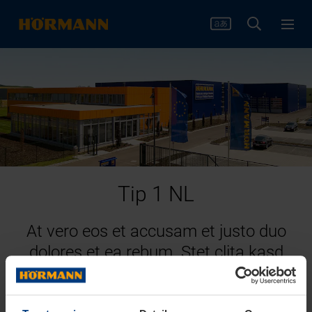
Tip 1 NL
At vero eos et accusam et justo duo
dolores et ea rebum. Stet clita kasd
gubergren, no sea takimata sanctus
est Lorem ipsum dolor sit amet.