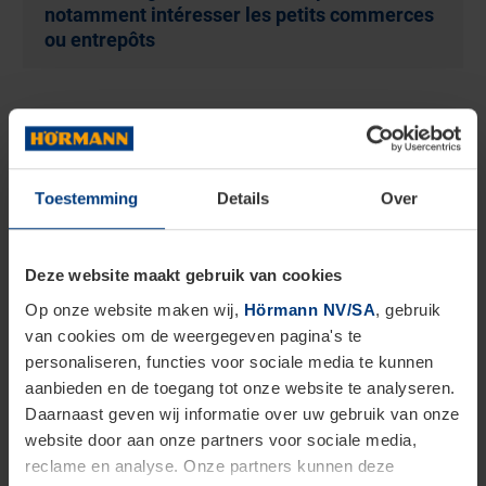
notamment intéresser les petits commerces
ou entrepôts
Rideau à lames TD : simplicité, économie et
qualité
Toestemming
Details
Over
Le rideau à lames TD de Hörmann est une solution
particulièrement économique et simple pour des
Deze website maakt gebruik van cookies
situations peu exigeantes. Il est très souvent utilisé
Op onze website maken wij,
Hörmann NV/SA
, gebruik
pour fermer des petits magasins, des surfaces
van cookies om de weergegeven pagina's te
commerçantes ou des entrepôts la nuit. Il nécessite
personaliseren, functies voor sociale media te kunnen
peu d’espace pour le montage et peut être installé
aanbieden en de toegang tot onze website te analyseren.
Daarnaast geven wij informatie over uw gebruik van onze
aussi bien devant que derrière et dans la baie. Deux
website door aan onze partners voor sociale media,
versions de tablier sont disponibles au choix : HR70
reclame en analyse. Onze partners kunnen deze