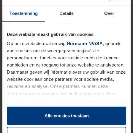
Toestemming
Details
Over
Deze website maakt gebruik van cookies
Op onze website maken wij,
Hörmann NV/SA
, gebruik
van cookies om de weergegeven pagina's te
personaliseren, functies voor sociale media te kunnen
aanbieden en de toegang tot onze website te analyseren.
Daarnaast geven wij informatie over uw gebruik van onze
website door aan onze partners voor sociale media,
reclame en analyse. Onze partners kunnen deze
Les portes d’intérieur, avec la motorisation de porte
informatie samenvoegen met andere gegevens die u
beschikbaar heeft gesteld of die zij tijdens gebruik van
PortaMatic de Hörmann, peuvent être tout
hun diensten hebben verzameld.
simplement commandées avec un émetteur, un
Juridisch hebben wij het recht om cookies op uw
Alle cookies toestaan
bouton ou l’appli du smartphone. Les multiples
computer te plaatsen wanneer dit voor de juiste werking
van deze pagina's absoluut vereist is. Voor alle andere
fonctions et possibilités de réglage confèrent à la