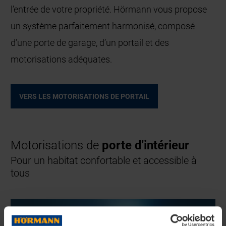
l’entrée de votre propriété. Hörmann vous propose
un système parfaitement harmonisé, composé
d’une porte de garage, d’un portail et des
motorisations adéquates.
VERS LES MOTORISATIONS DE PORTAIL
Motorisations de
porte d'intérieur
Pour un habitat confortable et accessible à
tous