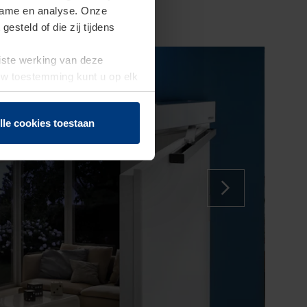
clame en analyse. Onze
steld of die zij tijdens
uiste werking van deze
 Uw toestemming kunt u op elk
f herroepen.
lle cookies toestaan