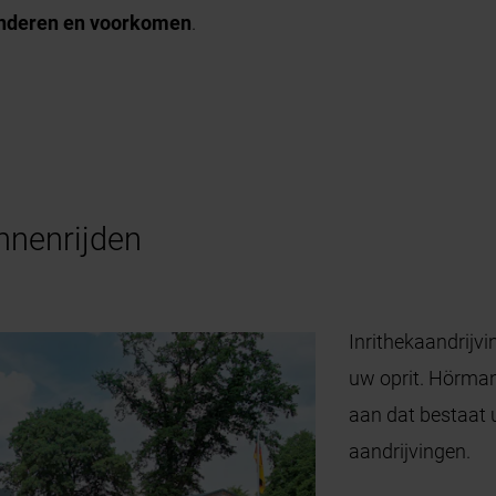
nderen en voorkomen
.
nnenrijden
Inrithekaandrijv
uw oprit. Hörman
aan dat bestaat u
aandrijvingen.