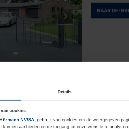
NAAR DE IN
Details
n
 van cookies
Hörmann NV/SA
, gebruik van cookies om de weergegeven pagin
bel wonen
te kunnen aanbieden en de toegang tot onze website te analyser