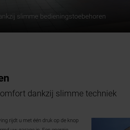
dankzij slimme bedieningstoebehoren
en
comfort dankzij slimme techniek
ng rijdt u met één druk op de knop
rmd uw garage in. Een energie-