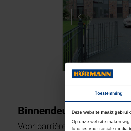
Toestemming
Binnendeuraandrijvinge
Deze website maakt gebruik
Op onze website maken wij,
Voor barrièrevrij en comforta
functies voor sociale media 