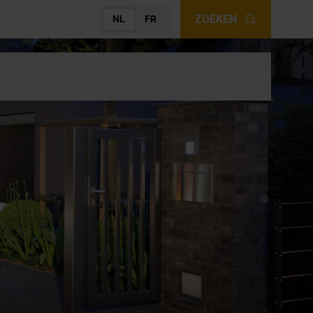
ZOEKEN
NL
FR