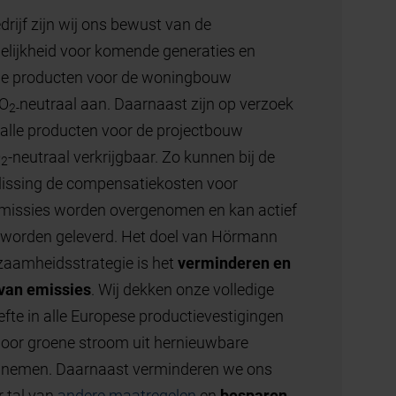
poort- en aandrijvingscomponenten worden
zelf ontwikkeld en geproduceerd.