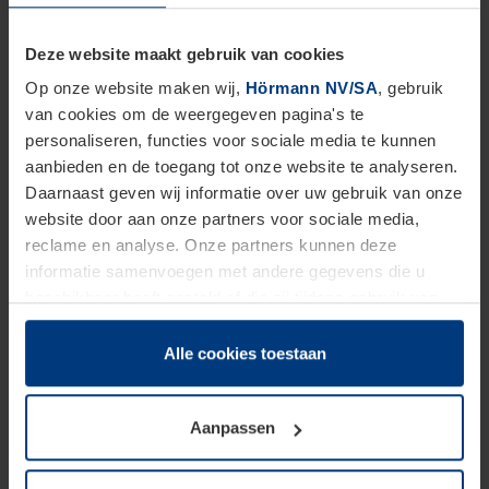
Deze website maakt gebruik van cookies
Op onze website maken wij,
Hörmann NV/SA
, gebruik
van cookies om de weergegeven pagina's te
Verzinkt, voorzien van grondverf
personaliseren, functies voor sociale media te kunnen
aanbieden en de toegang tot onze website te analyseren.
Daarnaast geven wij informatie over uw gebruik van onze
Met poedergrondverf
website door aan onze partners voor sociale media,
reclame en analyse. Onze partners kunnen deze
RAL-kleur naar keuze
informatie samenvoegen met andere gegevens die u
beschikbaar heeft gesteld of die zij tijdens gebruik van
hun diensten hebben verzameld.
Roestvrij staal (V2A, V4A)
Juridisch hebben wij het recht om cookies op uw
Alle cookies toestaan
computer te plaatsen wanneer dit voor de juiste werking
van deze pagina's absoluut vereist is. Voor alle andere
Aanpassen
soorten cookies is uw toestemming benodigd. Uw
toestemming kunt u op elk moment bij de uitleg van de
cookies op pagina
Privacyverklaring
op onze website