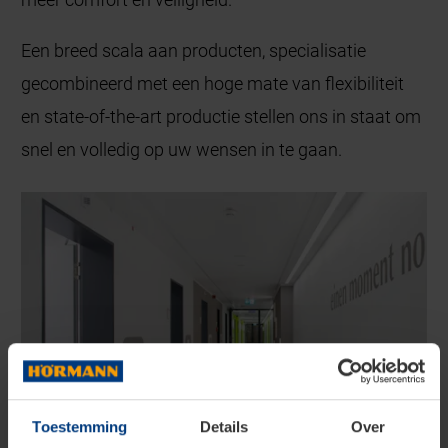
Een breed scala aan producten, specialisatie
gecombineerd met een hoge mate van flexibiliteit
en state-of-the-art productie stellen ons in staat om
snel en volledig op uw wensen in te gaan.
Toestemming
Details
Over