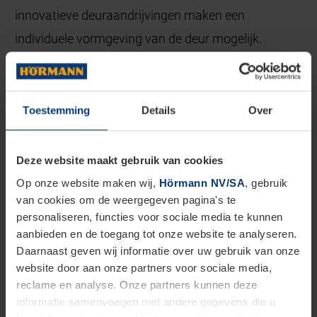
innovatieve deuraandrijvingen maken een
individuele vormgeving van de deur mogelijk.
Toestemming
Details
Over
Kiezen uit verschillende voordeuren
Deze website maakt gebruik van cookies
De prijzen van voordeuren variëren sterk op basis
Op onze website maken wij,
Hörmann NV/SA
, gebruik
van de gebruikte materialen voor het deurblad, het
van cookies om de weergegeven pagina's te
personaliseren, functies voor sociale media te kunnen
type glas en bijvoorbeeld een systeem waarmee u,
aanbieden en de toegang tot onze website te analyseren.
vanaf elke locatie ter wereld, kan controleren of uw
Daarnaast geven wij informatie over uw gebruik van onze
website door aan onze partners voor sociale media,
voordeur gesloten is.
reclame en analyse. Onze partners kunnen deze
Er zijn verschillende soorten voordeuren. Sommige
informatie samenvoegen met andere gegevens die u