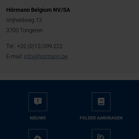
Hörmann Belgium NV/SA
Vrijheidweg 13
3700 Tongeren
Tel.:
+32 (0)12/399.222
E-mail:
info
@
hormann
.
be
NIEUWS
FOL­DER AAN­VRA­GEN