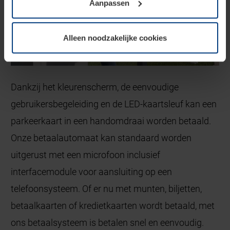
Aanpassen
soorten cookies is uw toestemming benodigd. Uw
toestemming kunt u op elk moment bij de uitleg van de
cookies op pagina
Privacyverklaring
op onze website
Alleen noodzakelijke cookies
wijzigen of herroepen.
Dankzij het kleurenscherm, de eenvoudige
gebruikersbegeleiding en de LED-kaartsleuf kan een
parkeerkaart in een handomdraai worden betaald.
Onze betaalautomaat kan standaard worden
uitgerust met een microfoon inclusief
interfacemodule voor aansluiting op een
telefoonsysteem. Of er nu met munten, biljetten,
betaalkaarten of kredietkaarten wordt betaald, met
ons betaalsysteem is betalen snel en eenvoudig.