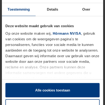
uitrijstations dankzij geïntegreerde software ook
worden uitgerust met QR/RFID- en
Toestemming
Details
Over
transponderlezers, zodat ze ook voor dit doel
kunnen worden gebruikt.
Deze website maakt gebruik van cookies
Op onze website maken wij,
Hörmann NV/SA
, gebruik
van cookies om de weergegeven pagina's te
Betaalautomaten
personaliseren, functies voor sociale media te kunnen
aanbieden en de toegang tot onze website te analyseren.
Individuele betaalsystemen
Daarnaast geven wij informatie over uw gebruik van onze
website door aan onze partners voor sociale media,
reclame en analyse. Onze partners kunnen deze
informatie samenvoegen met andere gegevens die u
beschikbaar heeft gesteld of die zij tijdens gebruik van
hun diensten hebben verzameld.
Juridisch hebben wij het recht om cookies op uw
Alle cookies toestaan
computer te plaatsen wanneer dit voor de juiste werking
van deze pagina's absoluut vereist is. Voor alle andere