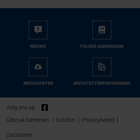
NIEUWS
FOL­DER AAN­VRA­GEN
ME­DIA­CEN­TER
AR­CHI­TEC­TEN­PRO­GRAM­MA
Volg ons op:
Gebruik batterijen
Colofon
Privacybeleid
Disclaimer