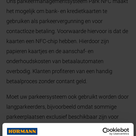
Ons parkeermanagementsysteem Park NFC maakt
het mogelijk om bank- en kredietkaarten te
gebruiken als parkeervergunning en voor
contactloze betaling. Voorwaarde hiervoor is dat de
kaarten een NFC-chip hebben. Hierdoor zijn
papieren kaartjes en de aanschaf- en
onderhoudskosten van betaalautomaten
overbodig. Klanten profiteren van een handig
betaalproces zonder contant geld.
Moet uw parkeersysteem ook gebruikt worden door
langparkeerders, bijvoorbeeld omdat sommige
parkeerplaatsen exclusief beschikbaar zijn voor
hotelgasten? In dat geval kunnen onze in- en