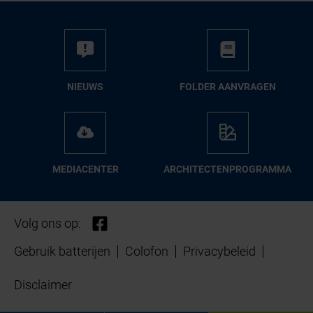
NIEUWS
FOL­DER AAN­VRA­GEN
ME­DIA­CEN­TER
AR­CHI­TEC­TEN­PRO­GRAM­MA
Volg ons op:
Gebruik batterijen
Colofon
Privacybeleid
Disclaimer