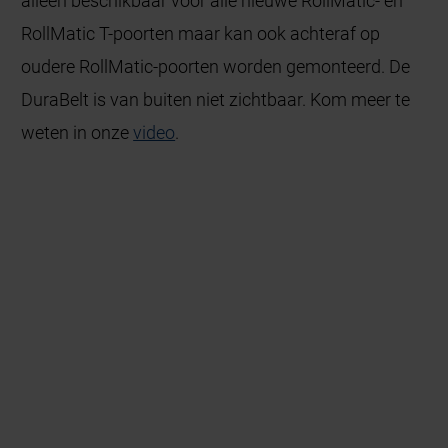
alleen beschikbaar voor alle nieuwe RollMatic- en
RollMatic T-poorten maar kan ook achteraf op
oudere RollMatic-poorten worden gemonteerd. De
DuraBelt is van buiten niet zichtbaar. Kom meer te
weten in onze
video
.