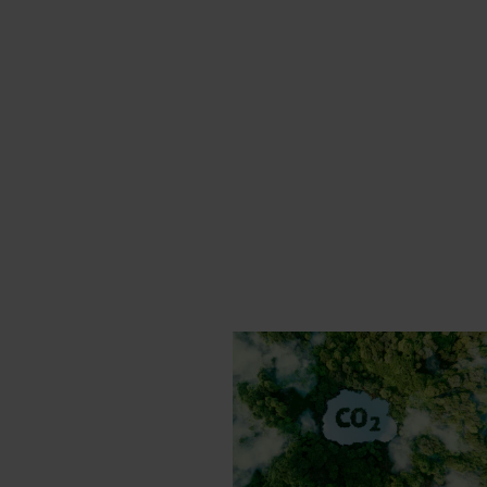
ment et de réduction des émissions.
nombreuses autres mesures
e année plus de 75 000 tonnes de
ts de protection de
rtifiés