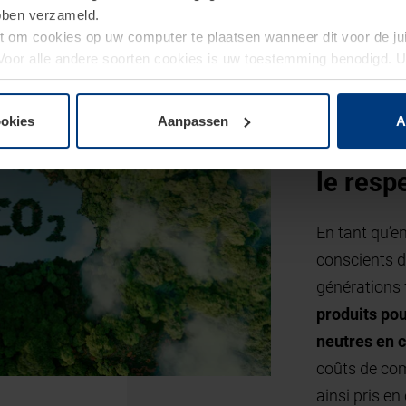
ebben verzameld.
ht om cookies op uw computer te plaatsen wanneer dit voor de j
. Voor alle andere soorten cookies is uw toestemming benodigd.
cookies op pagina
Privacyverklaring
op onze website wijzigen o
ookies
Aanpassen
A