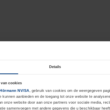
Details
hoisir
les portes Hörmann
 van cookies
Hörmann NV/SA
, gebruik van cookies om de weergegeven pagin
ité maximale
te kunnen aanbieden en de toegang tot onze website te analyser
van onze website door aan onze partners voor sociale media, re
tie samenvoegen met andere gegevens die u beschikbaar heeft ge