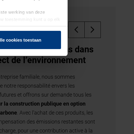
uiste werking van deze
 Uw toestemming kunt u op elk
f herroepen.
lle cookies toestaan
Qualité allemande
Tous les éléments de porte et de motorisation sont
conçus et produits au sein même de la société
Hörmann.