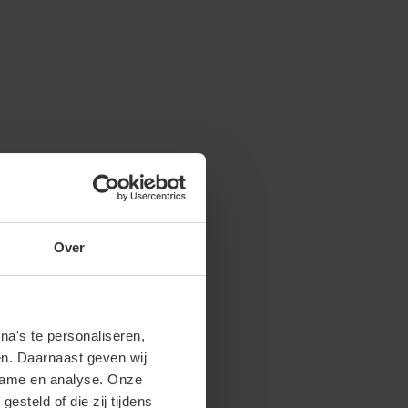
Over
a's te personaliseren,
en. Daarnaast geven wij
clame en analyse. Onze
steld of die zij tijdens