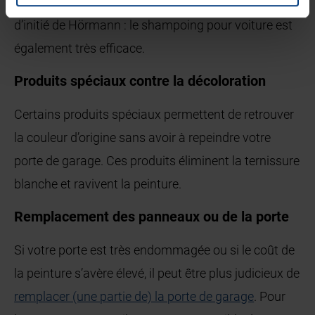
l’eau savonneuse tous les 3 à 4 mois. Petit conseil
d’initié de Hörmann : le shampoing pour voiture est
également très efficace.
Produits spéciaux contre la décoloration
Certains produits spéciaux permettent de retrouver
la couleur d’origine sans avoir à repeindre votre
porte de garage. Ces produits éliminent la ternissure
blanche et ravivent la peinture.
Remplacement des panneaux ou de la porte
Si votre porte est très endommagée ou si le coût de
la peinture s’avère élevé, il peut être plus judicieux de
remplacer (une partie de) la porte de garage
. Pour