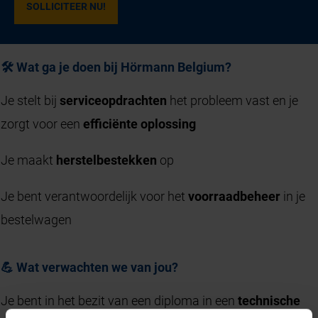
SOLLICITEER NU!
🛠️ Wat ga je doen bij Hörmann Belgium?
Je stelt bij
serviceopdrachten
het probleem vast en je
zorgt voor een
efficiënte oplossing
Je maakt
herstelbestekken
op
Je bent verantwoordelijk voor het
voorraadbeheer
in je
bestelwagen
💪 Wat verwachten we van jou?
Je bent in het bezit van een diploma in een
technische