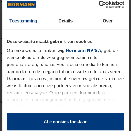
richting
zoals Elektriciteit, Elektromechanica of
gelijkwaardig door ervaring
Toestemming
Details
Over
Je hebt min. 3 jaar
relevante ervaring
als Industrieel
Elektricien.
Deze website maakt gebruik van cookies
Op onze website maken wij,
Hörmann NV/SA
, gebruik
Je bent bereid om mee te werken in een
van cookies om de weergegeven pagina's te
permanentiesysteem
personaliseren, functies voor sociale media te kunnen
aanbieden en de toegang tot onze website te analyseren.
Je kan vlot
communiceren
met klanten
Daarnaast geven wij informatie over uw gebruik van onze
website door aan onze partners voor sociale media,
Je schrikt niet van werken op
hoogte
en je hebt een
reclame en analyse. Onze partners kunnen deze
informatie samenvoegen met andere gegevens die u
attest
heftruck, schaarlift, VCA vol, BA4 en BA5 op zak of
beschikbaar heeft gesteld of die zij tijdens gebruik van
je bent bereid deze te behalen tijdens je tewerkstelling bij
hun diensten hebben verzameld.
ons
Juridisch hebben wij het recht om cookies op uw
Alle cookies toestaan
computer te plaatsen wanneer dit voor de juiste werking