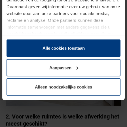
verfijnd.
Daarnaast geven wij informatie over uw gebruik van onze
website door aan onze partners voor sociale media,
reclame en analyse. Onze partners kunnen deze
informatie samenvoegen met andere gegevens die u
beschikbaar heeft gesteld of die zij tijdens gebruik van
hun diensten hebben verzameld.
Juridisch hebben wij het recht om cookies op uw
Alle cookies toestaan
computer te plaatsen wanneer dit voor de juiste werking
van deze pagina's absoluut vereist is. Voor alle andere
Aanpassen
soorten cookies is uw toestemming benodigd. Uw
toestemming kunt u op elk moment bij de uitleg van de
cookies op pagina
Privacyverklaring
op onze website
Alleen noodzakelijke cookies
wijzigen of herroepen.
2. Voor welke ruimtes is welke afwerking het
meest geschikt?