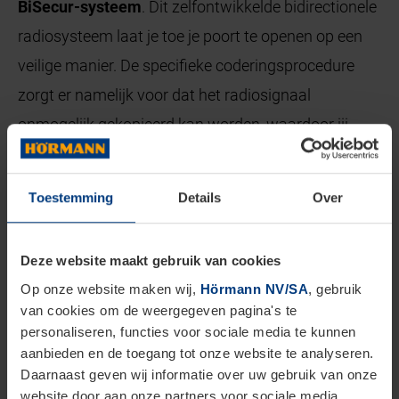
BiSecur-systeem
. Dit zelfontwikkelde bidirectionele
radiosysteem laat je toe je poort te openen op een
veilige manier. De specifieke coderingsprocedure
zorgt er namelijk voor dat het radiosignaal
onmogelijk gekopieerd kan worden, waardoor jij
steeds op beide oren slaapt.
Toestemming
Details
Over
Kies een poort met optimale
weerstandsklasse
Deze website maakt gebruik van cookies
De weerstandsklasse van een poort, zegt veel over
Op onze website maken wij,
Hörmann NV/SA
, gebruik
van cookies om de weergegeven pagina's te
de veiligheid ervan. Het is een kwaliteitsaanduiding
personaliseren, functies voor sociale media te kunnen
die aangeeft hoe goed een bepaald product bestand
aanbieden en de toegang tot onze website te analyseren.
is tegen iemand die zich een weg naar binnen wil
Daarnaast geven wij informatie over uw gebruik van onze
website door aan onze partners voor sociale media,