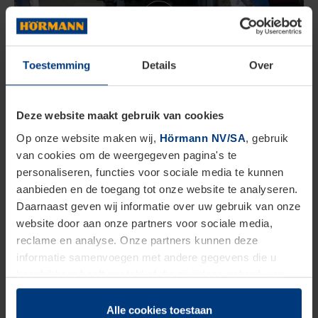
Toestemming
Details
Over
Deze website maakt gebruik van cookies
Hoe bedien je pollers?
Op onze website maken wij,
Hörmann NV/SA
, gebruik
van cookies om de weergegeven pagina's te
Met de (half)automatische pollers heb je zelf in de
personaliseren, functies voor sociale media te kunnen
aanbieden en de toegang tot onze website te analyseren.
hand wie toegang krijgt tot het afgezette gebied.
Daarnaast geven wij informatie over uw gebruik van onze
Het is mogelijk om de pollers te laten zakken met
website door aan onze partners voor sociale media,
reclame en analyse. Onze partners kunnen deze
een
handzender
of een code op
een codeklavier
.
informatie samenvoegen met andere gegevens die u
Ideaal voor vrachtwagens die in een winkelstraat
beschikbaar heeft gesteld of die zij tijdens gebruik van
tussen een bepaald uur mogen leveren of
hun diensten hebben verzameld.
Juridisch hebben wij het recht om cookies op uw
Alle cookies toestaan
leveranciers in een evenementenhal. Naast de