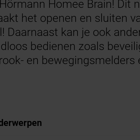
 Hörmann Homee Brain! Dit n
akt het openen en sluiten v
l! Daarnaast kan je ook and
dloos bedienen zoals beveil
rook- en bewegingsmelders 
nderwerpen