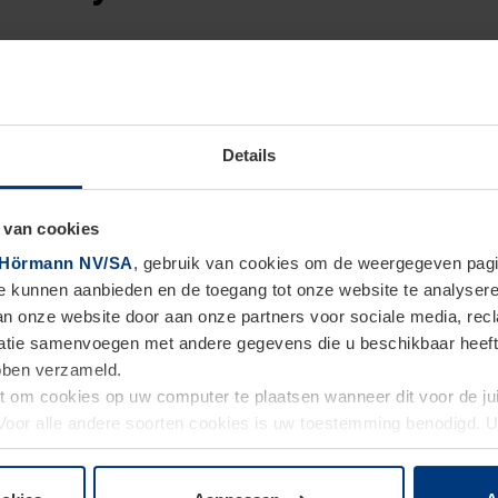
staat uit een witte kubus die voorzien is van een
eigen wi
 kubussen laten je toe je Homee uit te breiden met andere
emen kan gebruiken in je woning. Zo heb je onder andere
Details
ke kubusvorm kan toevoegen aan jouw Hörmann Homee Brai
 van cookies
Hörmann NV/SA
, gebruik van cookies om de weergegeven pagin
te kunnen aanbieden en de toegang tot onze website te analyser
van onze website door aan onze partners voor sociale media, re
tie samenvoegen met andere gegevens die u beschikbaar heeft ge
 voordelen van het smart
ebben verzameld.
ht om cookies op uw computer te plaatsen wanneer dit voor de j
. Voor alle andere soorten cookies is uw toestemming benodigd.
cookies op pagina
Privacyverklaring
op onze website wijzigen o