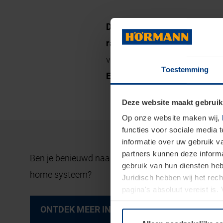
De Hörmann Homee Brain
be
radiosysteem BiSecur
. Extra
verschillende smart home syst
Toestemming
EnOcean
, die je in een leu
Deze website maakt gebruik
Op onze website maken wij,
functies voor sociale media 
informatie over uw gebruik 
partners kunnen deze informa
Ben je benieuwd naar de andere mogelijkheden en
gebruik van hun diensten h
home systeem?
Juridisch hebben wij het rec
pagina's absoluut vereist is
moment bij de uitleg van de 
ONTDEK MEER INFO