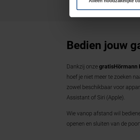
Alleen noodzakelijke c
Bedien jouw g
Dankzij onze
gratis
Hörmann 
hoef je niet meer te zoeken n
zowel beschikbaar voor appar
Assistant of Siri (Apple).
Wie vanop afstand wil bedien
openen en sluiten van de poor