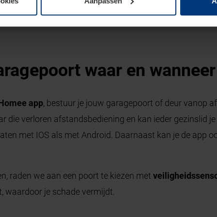
ookies
Aanpassen
A
aragepoort waar en wanneer 
Homee app
, bestuur je jouw garagepoort of deur vanop a
aar die verloren afstandsbediening en kan ieder gezinslid 
aten met IOS als met Android. Daarnaast kan je de app o
en, raden we aan een poort te kiezen met
veiligheidssens
t, waardoor je schade vermijdt.