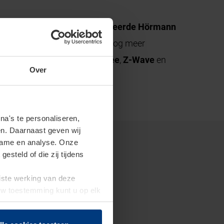
fiverbinding
en het
gecertificeerde Hörmann
 radiotechnologieën, zodat je nog meer
 radiotechnologieën als
ZigBee
,
Z-Wave
en
Over
n Cube.
a's te personaliseren,
en. Daarnaast geven wij
clame en analyse. Onze
steld of die zij tijdens
uiste werking van deze
 Uw toestemming kunt u op elk
f herroepen.