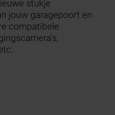
ieuwe stukje
an jouw garagepoort en
ere compatibele
igingscamera's,
etc.