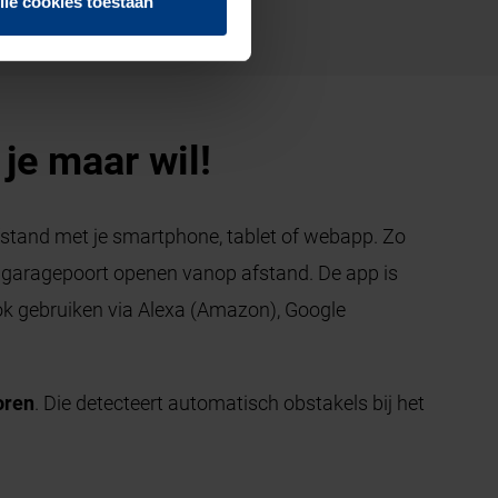
lle cookies toestaan
je maar wil!
fstand met je smartphone, tablet of webapp. Zo
je garagepoort openen vanop afstand. De app is
ok gebruiken via Alexa (Amazon), Google
oren
. Die detecteert automatisch obstakels bij het