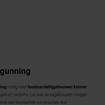
rgunning
ning
nodig voor
losstaande
bijgebouwen kleiner
ngen of carports. Let wel, de bijgebouwen mogen
lakte van bestaande constructies dus