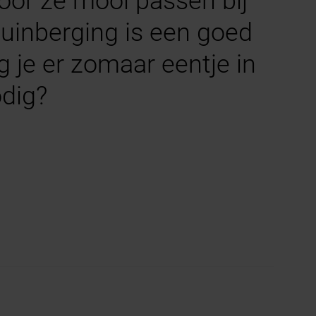
oor ze mooi passen bij
tuinberging is een goed
 je er zomaar eentje in
odig?