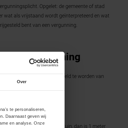
vergunningsplicht. Opgelet: de gemeente of stad
r wat als vrijstaand wordt geïnterpreteerd en wat
 vrijgesteld bent van een vergunning.
van een vergunning
ebouw moet voldoen om vrijgesteld te worden van
Over
a's te personaliseren,
en. Daarnaast geven wij
clame en analyse. Onze
ts je het gebouw in de achtertuin, dan is 1 meter