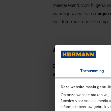
meegerekend. Voor bijgebouwen
waarin je woont kan er
eigen 
niet. Informeer dus zeker bij d
Algemene richt
Er zijn - naast de limiet van 
Toestemming
een vergunning.
Deze website maakt gebruik
Het hoogste punt v
Op onze website maken wij,
Je plaatst de const
functies voor sociale media 
informatie over uw gebruik 
Constructie in de zi