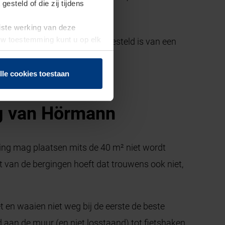
steld of die zij tijdens
uiste werking van deze
 Uw toestemming kunt u op elk
palen of je bijgebouw vrijgesteld is van een
f herroepen.
meer je dus altijd goed.
lle cookies toestaan
ng van Hörmann
ng mag plaatsen mits de​​ 40 m² niet wordt
it van de bergingen hoeft dat trouwens ook niet,
t en waaien niet weg bij de eerste de beste
 aan de muur (en niet losstaand) tot fietshaken