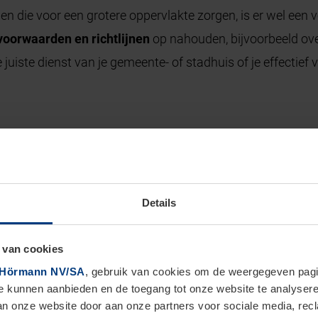
 die voor een grotere oppervlakte zorgen, is er wel een 
voorwaarden en richtlijnen
op nahouden, bijvoorbeeld ove
e juiste dienst van je gemeente- of stadhuis of je effectief
lijnen over de vrijstelling 
40 m² - een aantal richtlijnen waaraan een losstaand bijg
Details
 van cookies
an het bijgebouw mag maximaal 3,5 meter hoog zijn.
Hörmann NV/SA
, gebruik van cookies om de weergegeven pagin
ructie binnen een straal van 30 m van de eigen woning.
te kunnen aanbieden en de toegang tot onze website te analyser
van onze website door aan onze partners voor sociale media, re
jtuin? Blijf dan minstens 3 meter van de perceelgrens. Plaa