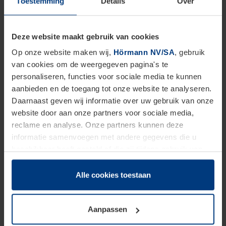
Toestemming
Details
Over
te bewaren. Neem je die weg zonder te denken aan
een waardige vervanging, dan heb je kans op
Deze website maakt gebruik van cookies
instortingsgevaar.
Op onze website maken wij,
Hörmann NV/SA
, gebruik
van cookies om de weergegeven pagina's te
Hetzelfde geldt voor het verbreden van je poort. Dat
personaliseren, functies voor sociale media te kunnen
aanbieden en de toegang tot onze website te analyseren.
kan enkel wanneer er voldoende gevelruimte
Daarnaast geven wij informatie over uw gebruik van onze
beschikbaar is. Zo niet, dan krijg je te kampen met
website door aan onze partners voor sociale media,
stabiliteitsproblemen, waardoor de veiligheid van je
reclame en analyse. Onze partners kunnen deze
informatie samenvoegen met andere gegevens die u
woonst in het gedrang komt.
beschikbaar heeft gesteld of die zij tijdens gebruik van
hun diensten hebben verzameld.
Weetje: Had je voorheen een poort van een ander
Juridisch hebben wij het recht om cookies op uw
Alle cookies toestaan
merk die je nu wenst te vervangen door een
computer te plaatsen wanneer dit voor de juiste werking
van deze pagina's absoluut vereist is. Voor alle andere
Hörmann-exemplaar
? Geen enkel probleem. Dat
Aanpassen
soorten cookies is uw toestemming benodigd. Uw
kan!
toestemming kunt u op elk moment bij de uitleg van de