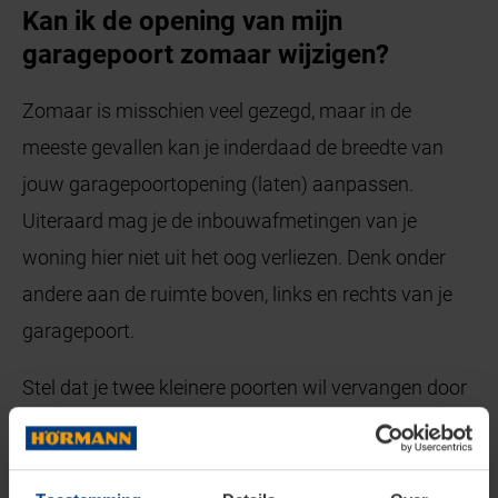
Kan ik de opening van mijn
garagepoort zomaar wijzigen?
Zomaar is misschien veel gezegd, maar in de
meeste gevallen kan je inderdaad de breedte van
jouw garagepoortopening (laten) aanpassen.
Uiteraard mag je de inbouwafmetingen van je
woning hier niet uit het oog verliezen. Denk onder
andere aan de ruimte boven, links en rechts van je
garagepoort.
Stel dat je twee kleinere poorten wil vervangen door
één grote, dan kan dit bijvoorbeeld niet wanneer er
een kolombalk in het midden van de garageruimte
staat. Die is cruciaal om de stabiliteit van je woning