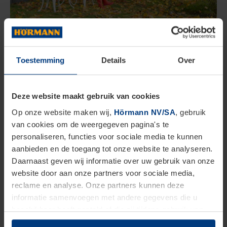
Toestemming
Details
Over
Vergelijking tussen hout, kunststof of
metaal?
Deze website maakt gebruik van cookies
Op onze website maken wij,
Hörmann NV/SA
, gebruik
Tuinbergingen vind je voornamelijk in drie
van cookies om de weergegeven pagina's te
materialen:
hout, kunststof en metaal
. Hieronder
personaliseren, functies voor sociale media te kunnen
vind je een overzicht van de belangrijkste
aanbieden en de toegang tot onze website te analyseren.
Daarnaast geven wij informatie over uw gebruik van onze
kenmerken per materiaal.
website door aan onze partners voor sociale media,
reclame en analyse. Onze partners kunnen deze
informatie samenvoegen met andere gegevens die u
Duurzaamheid
beschikbaar heeft gesteld of die zij tijdens gebruik van
hun diensten hebben verzameld.