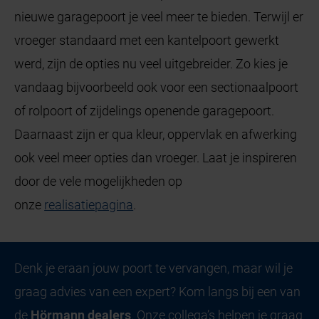
nieuwe garagepoort je veel meer te bieden. Terwijl er
vroeger standaard met een kantelpoort gewerkt
werd, zijn de opties nu veel uitgebreider. Zo kies je
vandaag bijvoorbeeld ook voor een sectionaalpoort
of rolpoort of zijdelings openende garagepoort.
Daarnaast zijn er qua kleur, oppervlak en afwerking
ook veel meer opties dan vroeger. Laat je inspireren
door de vele mogelijkheden op
onze
realisatiepagina
.
Denk je eraan jouw poort te vervangen, maar wil je
graag advies van een expert? Kom langs bij een van
de
Hörmann dealers
. Onze collega’s helpen je graag