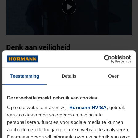
Denk aan veiligheid
Niet alleen comfort, maar ook de veiligheid van je
poort telt als factor om eventueel over te gaan tot
Toestemming
Details
Over
de aankoop van een nieuwe. Verouderde poorten
zetten namelijk zelden in op veiligheid, waardoor je
Deze website maakt gebruik van cookies
bijvoorbeeld makkelijk klem komt te zitten met je
Op onze website maken wij,
Hörmann NV/SA
, gebruik
vingers. Ook is het voor indringers een stuk
van cookies om de weergegeven pagina's te
personaliseren, functies voor sociale media te kunnen
gemakkelijker om een oude poort te saboteren,
aanbieden en de toegang tot onze website te analyseren.
aangezien die vaak niet voorzien zijn van
de juiste
Daarnaast geven wij informatie over uw gebruik van onze