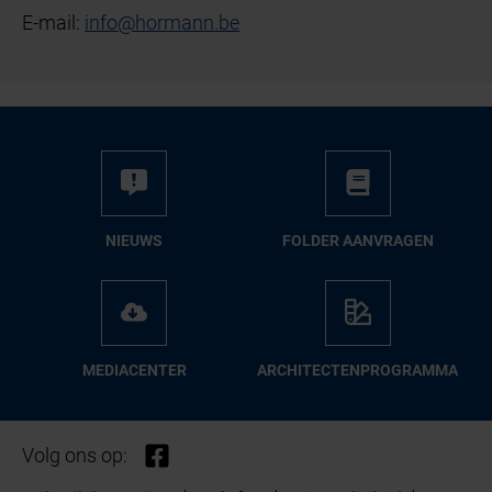
E-mail:
info
@
hormann
.
be
NIEUWS
FOL­DER AAN­VRA­GEN
ME­DIA­CEN­TER
AR­CHI­TEC­TEN­PRO­GRAM­MA
Volg ons op: